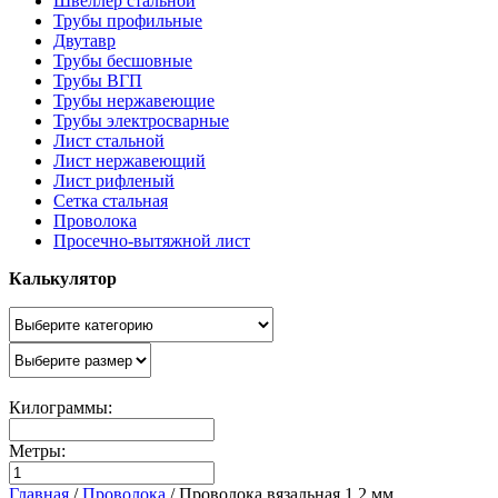
Швеллер стальной
Трубы профильные
Двутавр
Трубы бесшовные
Трубы ВГП
Трубы нержавеющие
Трубы электросварные
Лист стальной
Лист нержавеющий
Лист рифленый
Сетка стальная
Проволока
Просечно-вытяжной лист
Калькулятор
Килограммы:
Метры:
Главная
/
Проволока
/
Проволока вязальная 1,2 мм