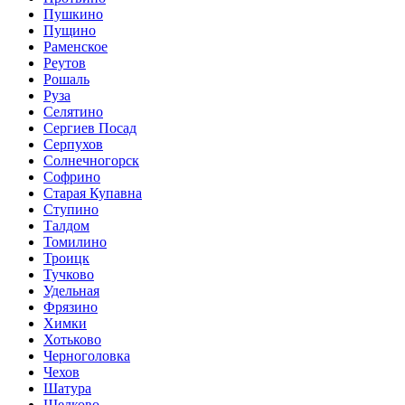
Пушкино
Пущино
Раменское
Реутов
Рошаль
Руза
Селятино
Сергиев Посад
Серпухов
Солнечногорск
Софрино
Старая Купавна
Ступино
Талдом
Томилино
Троицк
Тучково
Удельная
Фрязино
Химки
Хотьково
Черноголовка
Чехов
Шатура
Щелково