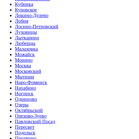
Кубинка
Куровское
Ликино-Дулево
Лобня
Лосино-Петровский
Луховицы
Лыткарино
Люберцы
Малаховка
Можайск
Монино
Москва
Московский
Мытищи
Наро-Фоминск
Нахабино
Ногинск
Одинцово
Озеры
Октябрьский
Орехово-Зуево
Павловский Посад
Пересвет
Подольск
Протвино