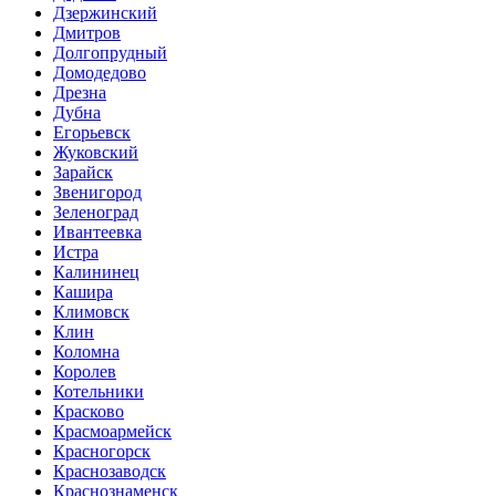
Дзержинский
Дмитров
Долгопрудный
Домодедово
Дрезна
Дубна
Егорьевск
Жуковский
Зарайск
Звенигород
Зеленоград
Ивантеевка
Истра
Калининец
Кашира
Климовск
Клин
Коломна
Королев
Котельники
Красково
Красмоармейск
Красногорск
Краснозаводск
Краснознаменск